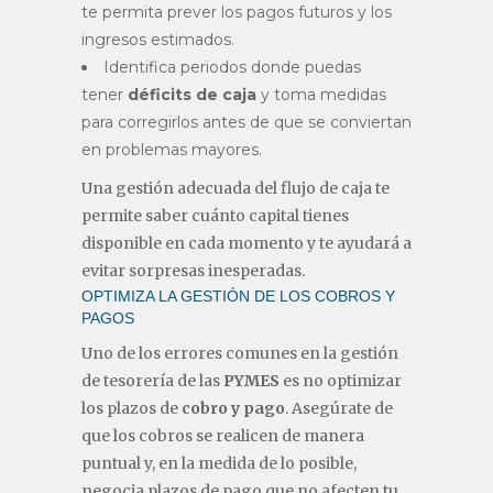
te permita prever los pagos futuros y los
ingresos estimados.
Identifica periodos donde puedas
tener
déficits de caja
y toma medidas
para corregirlos antes de que se conviertan
en problemas mayores.
Una gestión adecuada del flujo de caja te
permite saber cuánto capital tienes
disponible en cada momento y te ayudará a
evitar sorpresas inesperadas.
OPTIMIZA LA GESTIÓN DE LOS COBROS Y
PAGOS
Uno de los errores comunes en la gestión
de tesorería de las
PYMES
es no optimizar
los plazos de
cobro y pago
. Asegúrate de
que los cobros se realicen de manera
puntual y, en la medida de lo posible,
negocia plazos de pago que no afecten tu