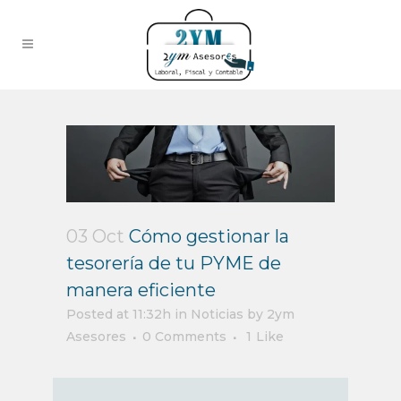
03 Oct
Cómo gestionar la
tesorería de tu PYME de
manera eficiente
Posted at 11:32h
in
Noticias
by
2ym
Asesores
0 Comments
1
Like