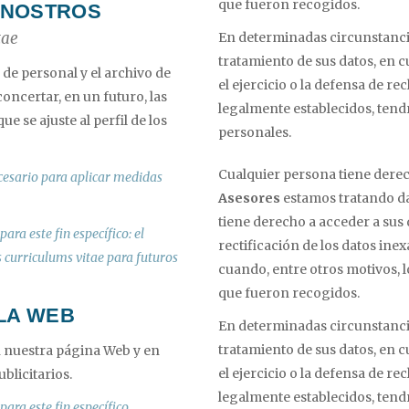
que fueron recogidos.
 NOSTROS
tae
En determinadas circunstancias
tratamiento de sus datos, en
 de personal y el archivo de
el ejercicio o la defensa de r
concertar, en un futuro, las
legalmente establecidos, tendr
ue se ajuste al perfil de los
personales.
Cualquier persona tiene dere
ecesario para aplicar medidas
Asesores
estamos tratando da
tiene derecho a acceder a sus d
ara este fin específico: el
rectificación de los datos inex
 curriculums vitae para futuros
cuando, entre otros motivos, l
que fueron recogidos.
 LA WEB
En determinadas circunstancias
tratamiento de sus datos, en
n nuestra página Web y en
el ejercicio o la defensa de r
blicitarios.
legalmente establecidos, tendr
ara este fin específico.