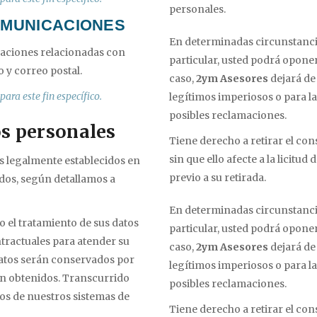
personales.
COMUNICACIONES
En determinadas circunstancia
caciones relacionadas con
particular, usted podrá oponer
o y correo postal.
caso,
2ym Asesores
dejará de
ara este fin específico.
legítimos imperiosos o para la
posibles reclamaciones.
os personales
Tiene derecho a retirar el c
sin que ello afecte a la licitu
s legalmente establecidos en
previo a su retirada.
idos, según detallamos a
En determinadas circunstancia
 el tratamiento de sus datos
particular, usted podrá oponer
tractuales para atender su
caso,
2ym Asesores
dejará de
datos serán conservados por
legítimos imperiosos o para la
n obtenidos. Transcurrido
posibles reclamaciones.
dos de nuestros sistemas de
Tiene derecho a retirar el c