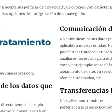
r si acepta sus políticas de privacidad y de cookies. Con carácter
de las opciones de configuración de su navegador.
Comunicación de
l
tratamiento
No comunicamos sus datos pers
aplicable a nuestra entidad. 
podrían ser tratados por prof
auxiliares necesarios para el
como, por ejemplo: asesoría l
alojamiento de datos en servid
o@2ymasesores.com
técnica informática, etc.
de los datos que
Transferencias 
No realizamos transferencias 
 directamente del propio
pertenecen al Espacio Económi
 teléfono y formularios Web