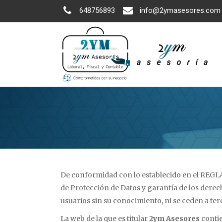
648756893
info@2ymasesores.com
De conformidad con lo establecido en el REGLA
de Protección de Datos y garantía de los derech
usuarios sin su conocimiento, ni se ceden a ter
La web de la que es titular
2ym Asesores
contie