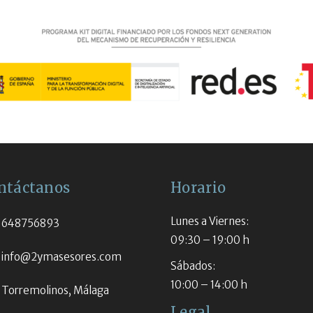
ntáctanos
Horario
Lunes a Viernes:
648756893
09:30 – 19:00 h
info@2ymasesores.com
Sábados:
10:00 – 14:00 h
Torremolinos, Málaga
Legal