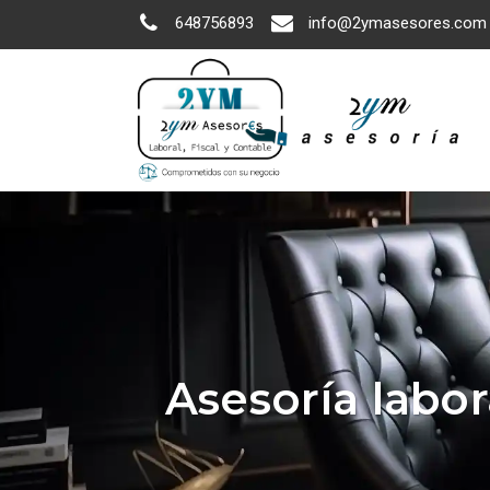
648756893
info@2ymasesores.com
Asesoría labor