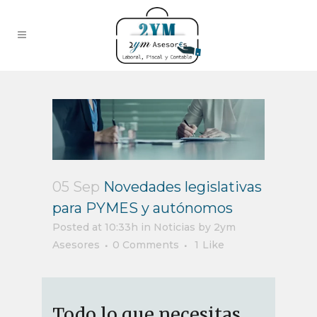
05 Sep
Novedades legislativas
para PYMES y autónomos
Posted at 10:33h
in
Noticias
by
2ym
Asesores
0 Comments
1
Like
Todo lo que necesitas