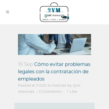
19 Sep
Cómo evitar problemas
legales con la contratación de
empleados
Posted at 11:02h
in
Noticias
by
2ym
Asesores
0 Comments
1
Like